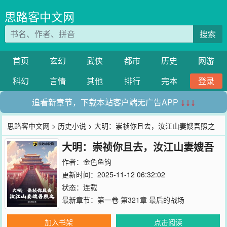
思路客中文网
搜索
首页
玄幻
武侠
都市
历史
网游
科幻
言情
其他
排行
完本
登录
追看新章节，下载本站客户端无广告APP
↓↓↓
思路客中文网
>
历史小说
> 大明：崇祯你且去，汝江山妻嫂吾照之
大明：崇祯你且去，汝江山妻嫂吾
照之
作者：
金色鱼钩
更新时间：2025-11-12 06:32:02
状态：连载
最新章节：
第一卷 第321章 最后的战场
加入书架
点击阅读