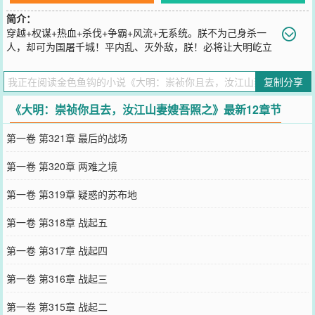
简介：
穿越+权谋+热血+杀伐+争霸+风流+无系统。朕不为己身杀一
人，却可为国屠千城！平内乱、灭外敌，朕！必将让大明屹立
于世界之巅……
您要是觉得《
大明：崇祯你且去，汝江山妻嫂吾照之
》还不错的话请
复制分享
不要忘记向您QQ群和微博微信里的朋友推荐哦！
《大明：崇祯你且去，汝江山妻嫂吾照之》最新12章节
第一卷 第321章 最后的战场
第一卷 第320章 两难之境
第一卷 第319章 疑惑的苏布地
第一卷 第318章 战起五
第一卷 第317章 战起四
第一卷 第316章 战起三
第一卷 第315章 战起二