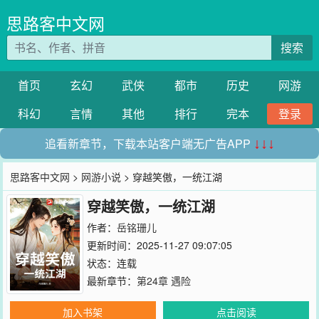
思路客中文网
搜索
首页
玄幻
武侠
都市
历史
网游
科幻
言情
其他
排行
完本
登录
追看新章节，下载本站客户端无广告APP
↓↓↓
思路客中文网
>
网游小说
> 穿越笑傲，一统江湖
穿越笑傲，一统江湖
作者：
岳铭珊儿
更新时间：2025-11-27 09:07:05
状态：连载
最新章节：
第24章 遇险
加入书架
点击阅读