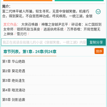
简介：
富二代林平被人所骗，轻生寻死，无意中穿越笑傲，机缘巧
合，得到葵花，不自宫而神功成，呼风唤雨，一统江湖，金银
财宝，美女佳人，人生巅峰，回到现代，报仇雪恨，创建凡人生活服
其它作品：
大侠召唤器
/
神雕之穿越尹志平
/
碎诏者：从亡国奴到
务平台，免费提供外卖、打车等服务，功成身退，归隐山林，美女相
女帝师
/
错把死敌当美妾
/
逍遥纨绔系统
/
万界吞噬：开局觉醒无
伴，逍遥自在。
上神体
/
雪刃行
/
您要是觉得《
穿越笑傲，一统江湖
》还不错的话请不要忘记向您QQ群
和微博微信里的朋友推荐哦！
复制分享
章节列表，第1章~ 24章/共24章
倒序
第1章 华山绝路
第2章 葵花奇遇
第3章 绝处逢生
第4章 暗流涌动
第5章 剑影追袭