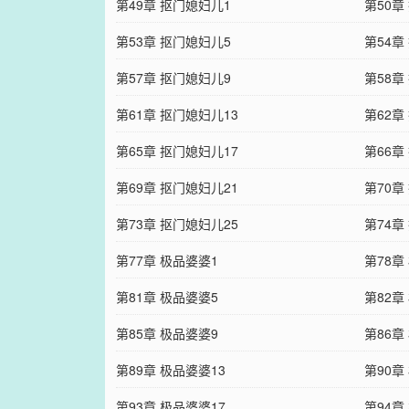
第49章 抠门媳妇儿1
第50章
第53章 抠门媳妇儿5
第54章
第57章 抠门媳妇儿9
第58章
第61章 抠门媳妇儿13
第62章
第65章 抠门媳妇儿17
第66章
第69章 抠门媳妇儿21
第70章
第73章 抠门媳妇儿25
第74章
第77章 极品婆婆1
第78章
第81章 极品婆婆5
第82章
第85章 极品婆婆9
第86章
第89章 极品婆婆13
第90章
第93章 极品婆婆17
第94章