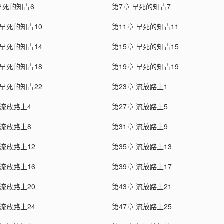
早死的知青6
第7章 早死的知青7
 早死的知青10
第11章 早死的知青11
 早死的知青14
第15章 早死的知青15
 早死的知青18
第19章 早死的知青19
 早死的知青22
第23章 流放路上1
 流放路上4
第27章 流放路上5
 流放路上8
第31章 流放路上9
 流放路上12
第35章 流放路上13
 流放路上16
第39章 流放路上17
 流放路上20
第43章 流放路上21
 流放路上24
第47章 流放路上25