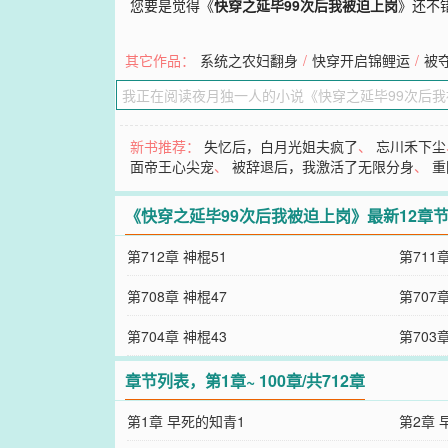
您要是觉得《
快穿之延毕99次后我被迫上岗
》还不
其它作品：
系统之农妇翻身
/
快穿开启锦鲤运
/
被
新书推荐：
失忆后，白月光姐夫疯了
、
忘川禾下尘
面帝王心尖宠
、
被辞退后，我激活了无限分身
、
重
《快穿之延毕99次后我被迫上岗》最新12章
第712章 神棍51
第711
第708章 神棍47
第707
第704章 神棍43
第703
章节列表，第1章~ 100章/共712章
第1章 早死的知青1
第2章 