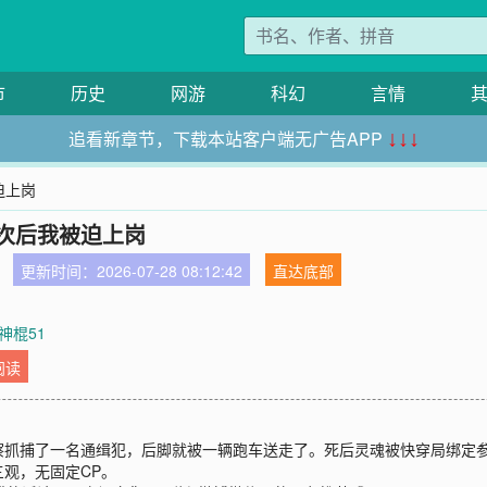
市
历史
网游
科幻
言情
追看新章节，下载本站客户端无广告APP
↓↓↓
迫上岗
9次后我被迫上岗
更新时间：2026-07-28 08:12:42
直达底部
 神棍51
阅读
察抓捕了一名通缉犯，后脚就被一辆跑车送走了。死后灵魂被快穿局绑定参
观，无固定CP。