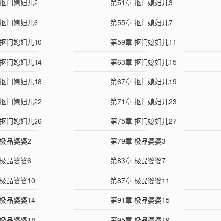
 抠门媳妇儿2
第51章 抠门媳妇儿3
 抠门媳妇儿6
第55章 抠门媳妇儿7
 抠门媳妇儿10
第59章 抠门媳妇儿11
 抠门媳妇儿14
第63章 抠门媳妇儿15
 抠门媳妇儿18
第67章 抠门媳妇儿19
 抠门媳妇儿22
第71章 抠门媳妇儿23
 抠门媳妇儿26
第75章 抠门媳妇儿27
 极品婆婆2
第79章 极品婆婆3
 极品婆婆6
第83章 极品婆婆7
 极品婆婆10
第87章 极品婆婆11
 极品婆婆14
第91章 极品婆婆15
 极品婆婆18
第95章 极品婆婆19