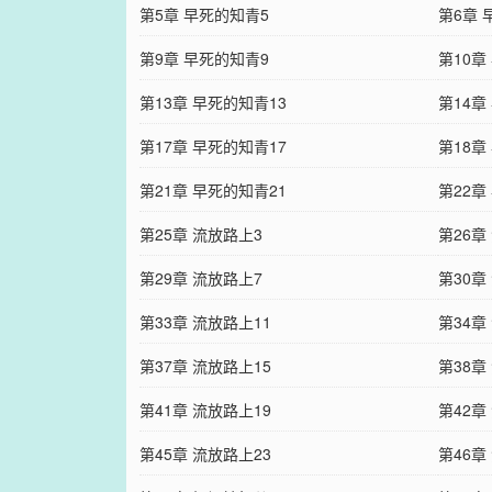
第5章 早死的知青5
第6章 
第9章 早死的知青9
第10章
第13章 早死的知青13
第14章
第17章 早死的知青17
第18章
第21章 早死的知青21
第22章
第25章 流放路上3
第26章
第29章 流放路上7
第30章
第33章 流放路上11
第34章
第37章 流放路上15
第38章
第41章 流放路上19
第42章
第45章 流放路上23
第46章