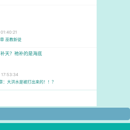
1:40:21
6章 巫教新徒
娲补天？祂补的是海底
7:53:34
8章：大洪水是被打出来的！！？