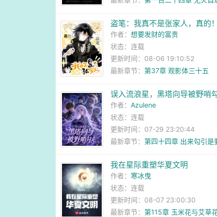
盗笔：我真不是张家人，真的
作者：
想要发财的富贵
状态：连载
更新时间：08-06 19:10:52
最新章节：
第37章 观影体三十五
误入流浪星，黑塔向导被野哨
作者：
Azulene
状态：连载
更新时间：07-29 23:20:44
最新章节：
第四十四章 出来勾引是
我在星际重塑华夏文明
作者：
寒冰曳
状态：连载
更新时间：08-07 23:00:30
最新章节：
第115章 玉米花与艾草