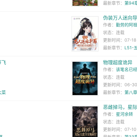
最新章节：
第94
伪装万人迷向
作者：
勤劳的阿
状态：连载
更新时间：07-18 2
最新章节：
L51
带飞
物理超度诡异
作者：
该笔名已
状态：连载
更新时间：06-30 
太菜
最新章节：
第八章
恶雌掉马，星
作者：
星河余转
状态：连载
更新时间：07-10 0
燃
最新章节：
第33