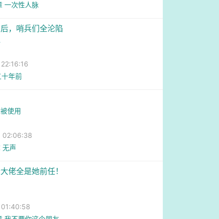
章 一次性人脉
导后，哨兵们全沦陷
祖
2:16:16
-五十年前
经被使用
02:06:38
 无声
际大佬全是她前任！
1:40:58
章 我不要你这个朋友