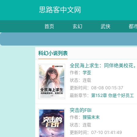
思路客中文网
首页
玄幻
武侠
都
科幻小说列表
全民海上求生：同伴绝美校花
作者：
学歪
状态：连载
更新时间：08-08 00:15:37
最新章节：
第152章 你是个好员工
突击的FBI
作者：
狸猫末末
状态：连载
更新时间：07-10 01:41:49