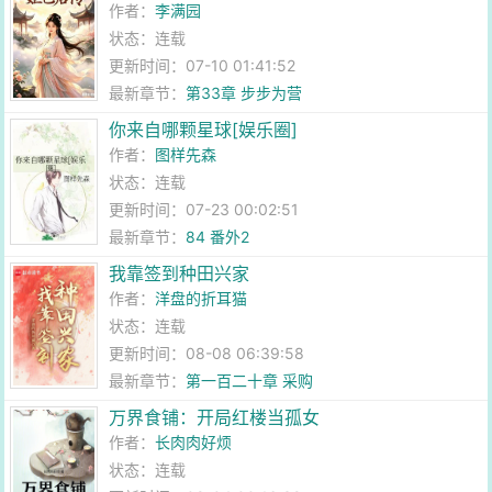
作者：
李满园
状态：连载
更新时间：07-10 01:41:52
最新章节：
第33章 步步为营
你来自哪颗星球[娱乐圈]
作者：
图样先森
状态：连载
更新时间：07-23 00:02:51
最新章节：
84 番外2
我靠签到种田兴家
作者：
洋盘的折耳猫
状态：连载
更新时间：08-08 06:39:58
最新章节：
第一百二十章 采购
万界食铺：开局红楼当孤女
作者：
长肉肉好烦
状态：连载