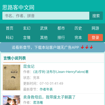
思路客中文网
搜索
首页
玄幻
武侠
都市
历史
网游
科幻
言情
其他
排行
完本
登录
↓↓↓
追看新章节，下载本站客户端无广告APP
言情小说列表
昆虫记
作者：
(法)亨利·法布尔(Jean-HenryFabre)著
状态：完本
更新时间：07-10 01:41:49
最新章节：
作者年表
卖身救母后，我带废太子躺赢了
作者：
君洛曦